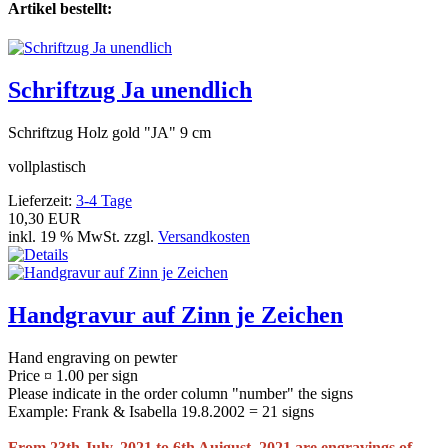
Artikel bestellt:
Schriftzug Ja unendlich
Schriftzug Holz gold "JA" 9 cm
vollplastisch
Lieferzeit:
3-4 Tage
10,30 EUR
inkl. 19 % MwSt. zzgl.
Versandkosten
Handgravur auf Zinn je Zeichen
Hand engraving on pewter
Price ¤ 1.00 per sign
Please indicate in the order column "number" the signs
Example: Frank & Isabella 19.8.2002 = 21 signs
From 23th July, 2021 to 6th Auigust, 2021 are engravings of