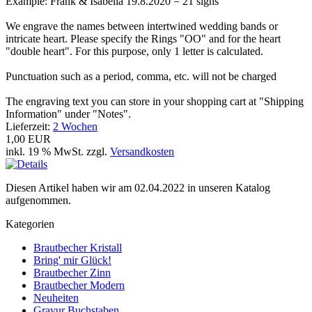
Example: Frank & Isabella 19.8.2020 = 21 signs
We engrave the names between intertwined wedding bands or
intricate heart. Please specify the Rings "OO" and for the heart
"double heart". For this purpose, only 1 letter is calculated.
Punctuation such as a period, comma, etc. will not be charged
The engraving text you can store in your shopping cart at "Shipping
Information" under "Notes".
Lieferzeit:
2 Wochen
1,00 EUR
inkl. 19 % MwSt. zzgl.
Versandkosten
Diesen Artikel haben wir am 02.04.2022 in unseren Katalog
aufgenommen.
Kategorien
Brautbecher Kristall
Bring' mir Glück!
Brautbecher Zinn
Brautbecher Modern
Neuheiten
Gravur Buchstaben