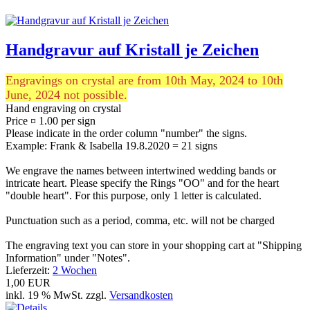
Handgravur auf Kristall je Zeichen
Engravings on crystal are from 10th May, 2024 to 10th
June, 2024 not possible.
Hand engraving on crystal
Price ¤ 1.00 per sign
Please indicate in the order column "number" the signs.
Example: Frank & Isabella 19.8.2020 = 21 signs
We engrave the names between intertwined wedding bands or
intricate heart. Please specify the Rings "OO" and for the heart
"double heart". For this purpose, only 1 letter is calculated.
Punctuation such as a period, comma, etc. will not be charged
The engraving text you can store in your shopping cart at "Shipping
Information" under "Notes".
Lieferzeit:
2 Wochen
1,00 EUR
inkl. 19 % MwSt. zzgl.
Versandkosten