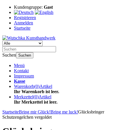
Kundengruppe:
Gast
Registrieren
Anmelden
Startseite
Suchen
Suchen
Menü
Kontakt
Impressum
Kasse
Warenkorb
(
0
)
Artikel
Ihr Warenkorb ist leer.
Merkzettel
(
0
)
Artikel
Ihr Merkzettel ist leer.
Startseite
Bring mir Glück!
Bring me luck!
Glücksbringer
Schutzengelchen vergoldet